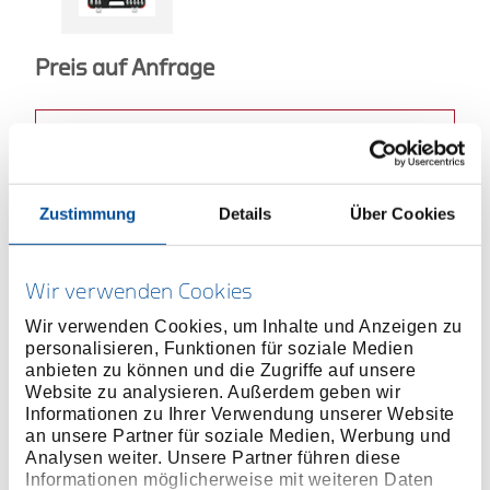
Preis auf Anfrage
ONLINE KAUFEN
Zustimmung
Details
Über Cookies
HÄNDLER FINDEN
Produktlinie
EAN
4060833015776
Wir verwenden Cookies
Wir verwenden Cookies, um Inhalte und Anzeigen zu
Produktbeschreibung
personalisieren, Funktionen für soziale Medien
Innenvierkantantrieb nach DIN 3120 - C 12,5, ISO
anbieten zu können und die Zugriffe auf unsere
Website zu analysieren. Außerdem geben wir
1174, mit Kugelfangrille
Informationen zu Ihrer Verwendung unserer Website
Schraubendrehereinsatz 1/2", TX, mit
an unsere Partner für soziale Medien, Werbung und
eingepresstem, phosphatierten Stift, mit griffiger
Analysen weiter. Unsere Partner führen diese
Längsrändelung, Antriebsseite glänzend poliert
Informationen möglicherweise mit weiteren Daten