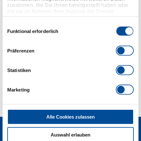
zusammen, die Sie ihnen bereitgestellt haben oder
Besonders geeignet für den Stahl- und Gerüstbau
die sie im Rahmen Ihrer Nutzung der Dienste
Bis 30" flacher Schaft, ab 35" mit Aufsteckrohr
gesammelt haben. Unsere vollständige
Vanadium-Stahl 31CrV3, manganphosphatiert
Datenschutzerklärung finden Sie
hier
Einwilligungsauswahl
Erläuterung der Artikelnummer: 31 KR 16-32 =
Funktional erforderlich
Knarre 31 K 16" und Einsatzring 31 R 32 mm
Präferenzen
Abmessungen und Gewichte
Statistiken
Lieferumfang
Marketing
Technische Eigenschaften
Alle Cookies zulassen
Auswahl erlauben