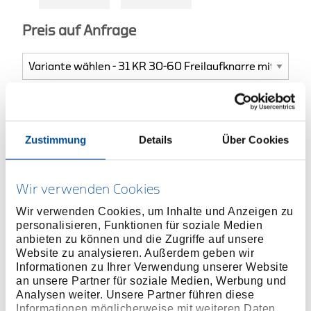
Preis auf Anfrage
ONLINE KAUFEN
Zustimmung
Details
Über Cookies
HÄNDLER FINDEN
Wir verwenden Cookies
Produktlinie
EAN
4010886625699
Wir verwenden Cookies, um Inhalte und Anzeigen zu
personalisieren, Funktionen für soziale Medien
Produktbeschreibung
anbieten zu können und die Zugriffe auf unsere
Website zu analysieren. Außerdem geben wir
Friktionsschlüssel (No. 31 K) mit auswechselbaren
Informationen zu Ihrer Verwendung unserer Website
12-kant UD-Profil bzw. Doppelsechskant
an unsere Partner für soziale Medien, Werbung und
Einsatzringen (No. 31 R)
Analysen weiter. Unsere Partner führen diese
Informationen möglicherweise mit weiteren Daten
6-kant Ringe auf Anfrage lieferbar