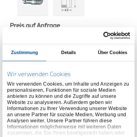
Preis auf Anfrage
Zustimmung
Details
Über Cookies
ONLINE KAUFEN
Wir verwenden Cookies
HÄNDLER FINDEN
Wir verwenden Cookies, um Inhalte und Anzeigen zu
personalisieren, Funktionen für soziale Medien
anbieten zu können und die Zugriffe auf unsere
Website zu analysieren. Außerdem geben wir
Produktlinie
EAN
4010886625095
Informationen zu Ihrer Verwendung unserer Website
an unsere Partner für soziale Medien, Werbung und
Produktbeschreibung
Analysen weiter. Unsere Partner führen diese
Innenvierkantantrieb nach DIN 3120 - C 10, ISO
Informationen möglicherweise mit weiteren Daten
zusammen, die Sie ihnen bereitgestellt haben oder
1174, mit Kugelfangrille