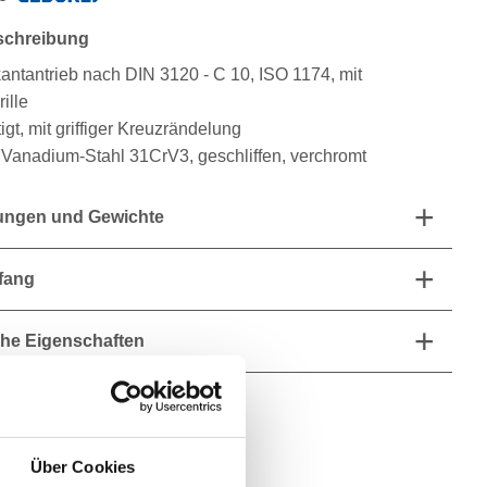
schreibung
antantrieb nach DIN 3120 - C 10, ISO 1174, mit
ille
gt, mit griffiger Kreuzrändelung
nadium-Stahl 31CrV3, geschliffen, verchromt
ngen und Gewichte
fang
he Eigenschaften
Über Cookies