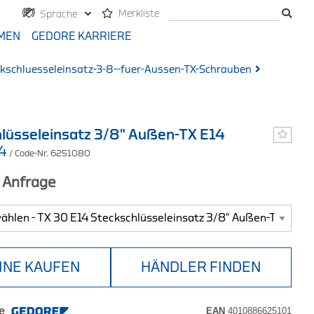
Merkliste
Sprache
MEN
GEDORE KARRIERE
kschluesseleinsatz-3-8--fuer-Aussen-TX-Schrauben
lüsseleinsatz 3/8" Außen-TX E14
14
/ Code-Nr. 6251080
f Anfrage
INE KAUFEN
HÄNDLER FINDEN
e
EAN
4010886625101