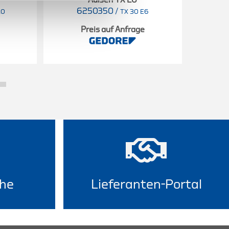
6250350
/
6
10
TX 30 E6
Preis auf Anfrage
he
Lieferanten-Portal