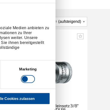
soziale Medien anbieten zu
mationen zu Ihrer
lysen weiter. Unsere
Sie ihnen bereitgestellt
llständige
Marketing
lle Cookies zulassen
 3/8"
Steckschlüsseleinsatz 3/8"
Steck
Außen-TX E6