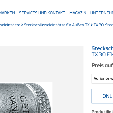
 MARKEN
SERVICES UND KONTAKT
MAGAZIN
UNTERNEH
seleinsätze
Steckschlüsseleinsätze für Außen-TX
TX-30-Stec
Stecksch
TX 30 E
Preis au
ONL
Produktlini