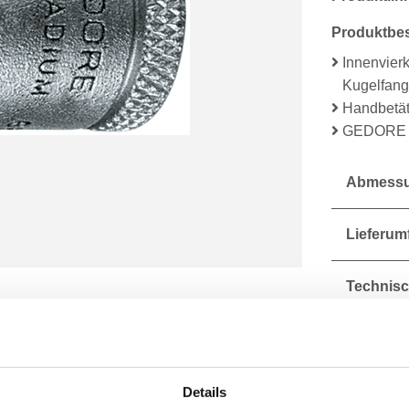
Produktbe
Innenvierk
Kugelfangr
Handbetäti
GEDORE Va
Abmessu
Lieferum
Technisc
Details