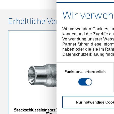
Wir verwen
Erhältliche Varianten
Wir verwenden Cookies, um
können und die Zugriffe au
Verwendung unserer Websit
Partner führen diese Infor
haben oder die sie im Rah
Datenschutzerklärung find
Einwilligungsauswahl
Funktional erforderlich
Nur notwendige Cook
insatz 3/8"
Steckschlüsseleinsatz 3/8"
Steckschlüsseleinsatz 3/8" Außen-TX
X E8
Außen-TX E12