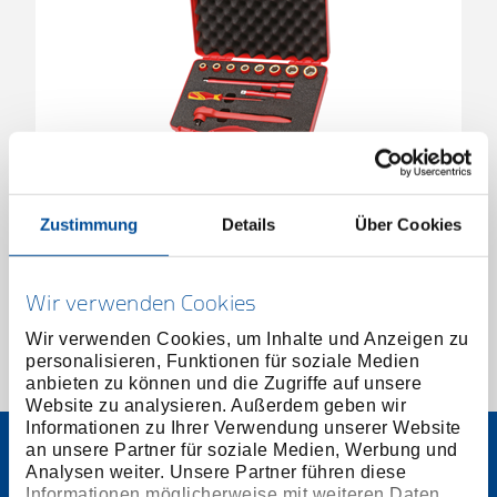
VDE-Werkzeugsatz im Koffer 12-teilig
Zustimmung
Details
Über Cookies
6602560
/
VDE 1001
Preis auf Anfrage
Wir verwenden Cookies
Wir verwenden Cookies, um Inhalte und Anzeigen zu
personalisieren, Funktionen für soziale Medien
1 von 1
anbieten zu können und die Zugriffe auf unsere
Website zu analysieren. Außerdem geben wir
Informationen zu Ihrer Verwendung unserer Website
an unsere Partner für soziale Medien, Werbung und
Analysen weiter. Unsere Partner führen diese
Informationen möglicherweise mit weiteren Daten