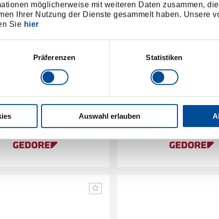
mationen möglicherweise mit weiteren Daten zusammen, die 
men Ihrer Nutzung der Dienste gesammelt haben. Unsere vo
en Sie
hier
Präferenzen
Statistiken
y 12x Multi-Abisolierzange
Display 12x Multi-Kom
ies
Auswahl erlauben
A
3301934
/
3301935
/
R28009012
R28009
Preis auf Anfrage
Preis auf Anfrag