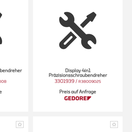
ubendreher
Display 4in1
Präzisionsschraubendreher
3301939
/
008
R38009025
e
Preis auf Anfrage