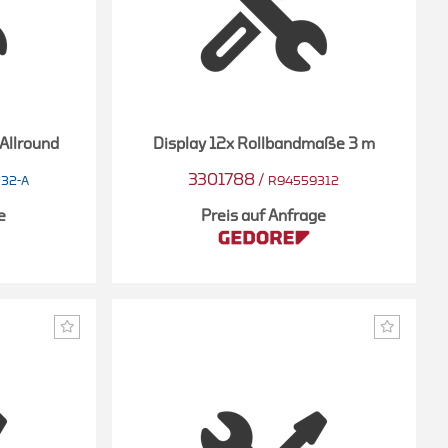
 Allround
Display 12x Rollbandmaße 3 m
3301788
/
032-A
R94559312
e
Preis auf Anfrage