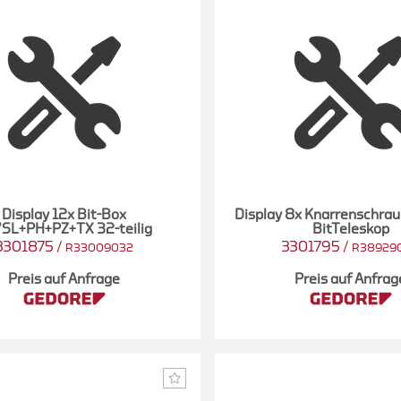
Display 12x Bit-Box
Display 8x Knarrenschra
"SL+PH+PZ+TX 32-teilig
BitTeleskop
3301875
/
3301795
/
R33009032
R38929
Preis auf Anfrage
Preis auf Anfrag