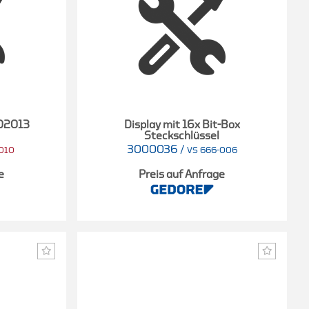
702013
Display mit 16x Bit-Box
Steckschlüssel
3000036
/
010
VS 666-006
e
Preis auf Anfrage