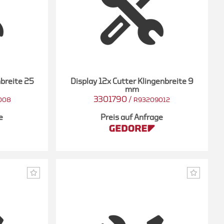
nbreite 25
Display 12x Cutter Klingenbreite 9
mm
3301790
/
008
R93209012
e
Preis auf Anfrage