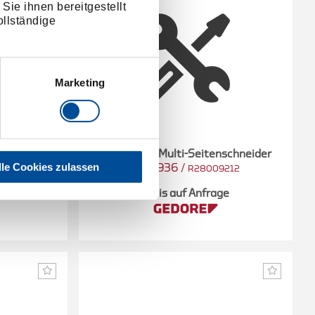
Sie ihnen bereitgestellt
llständige
Marketing
bizange
Display 12x Multi-Seitenschneider
lle Cookies zulassen
3301936
/
112
R28009212
e
Preis auf Anfrage