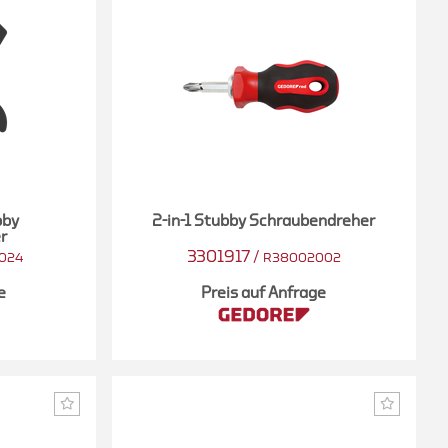
bby
2-in-1 Stubby Schraubendreher
r
3301917
/
024
R38002002
e
Preis auf Anfrage