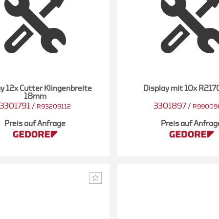
y 12x Cutter Klingenbreite
Display mit 10x R21
18mm
3301791
/
3301897
/
R93209112
R99009
Preis auf Anfrage
Preis auf Anfrag