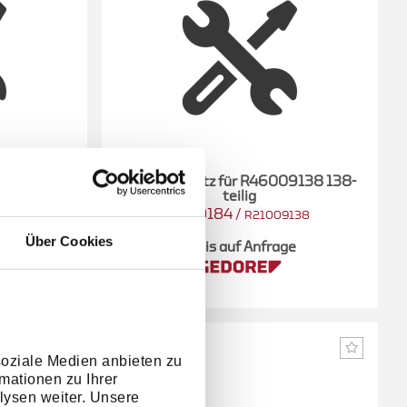
 24-teilig
Werkzeugsatz für R46009138 138-
teilig
3300184
/
4 R
R21009138
Über Cookies
e
Preis auf Anfrage
soziale Medien anbieten zu
mationen zu Ihrer
lysen weiter. Unsere