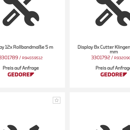
lay 12x Rollbandmaße 5 m
Display 8x Cutter Klinge
mm
3301789
/
3301792
/
R94559512
R93209
Preis auf Anfrage
Preis auf Anfrag