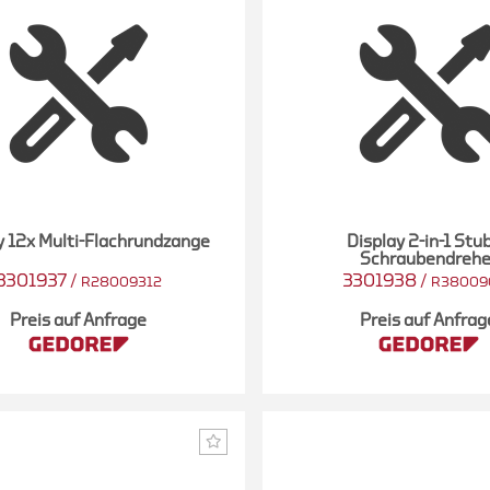
y 12x Multi-Flachrundzange
Display 2-in-1 Stu
Schraubendrehe
3301937
/
3301938
/
R28009312
R38009
Preis auf Anfrage
Preis auf Anfrag