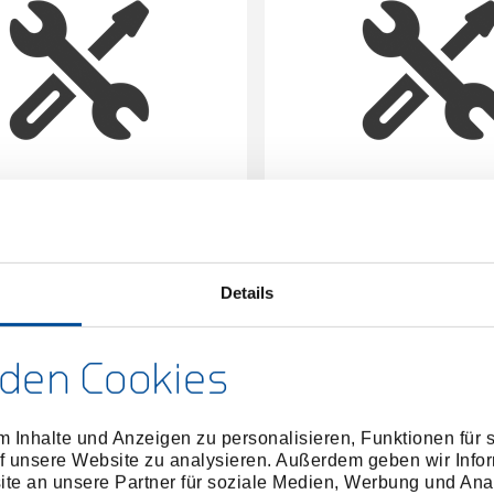
Verkaufsständer leer
Axtständer Rotband-Plus
1737120
/
1981048
/
OX VS 24 L
OX VS 2
Details
Preis auf Anfrage
Preis auf Anfrag
den Cookies
 Inhalte und Anzeigen zu personalisieren, Funktionen für 
f unsere Website zu analysieren. Außerdem geben wir Infor
e an unsere Partner für soziale Medien, Werbung und Ana