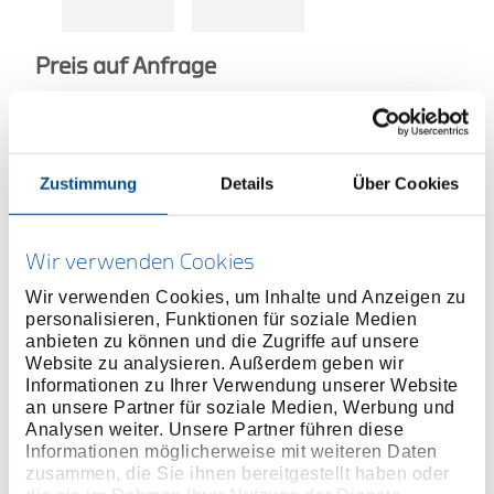
Preis auf Anfrage
ONLINE KAUFEN
Zustimmung
Details
Über Cookies
HÄNDLER FINDEN
Wir verwenden Cookies
Produktlinie
EAN
4060833019378
Wir verwenden Cookies, um Inhalte und Anzeigen zu
personalisieren, Funktionen für soziale Medien
Produktbeschreibung
anbieten zu können und die Zugriffe auf unsere
Website zu analysieren. Außerdem geben wir
Flachrundzange mit zusätzlichen Funktionen zum
Informationen zu Ihrer Verwendung unserer Website
Schneiden, Crimpen und Abisolieren
an unsere Partner für soziale Medien, Werbung und
Schneidbereich bis 2 mm Drahtdurchmesser –
Analysen weiter. Unsere Partner führen diese
geeignet für verschiedene Kabeltypen
Informationen möglicherweise mit weiteren Daten
zusammen, die Sie ihnen bereitgestellt haben oder
Crimpfunktion für Querschnitte 0,5 – 1 mm² und 1,5