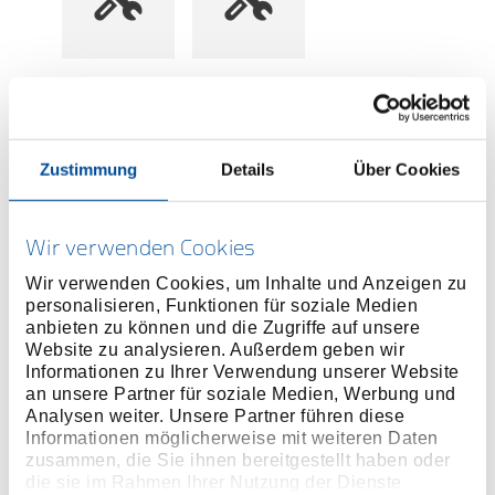
Preis auf Anfrage
ONLINE KAUFEN
Zustimmung
Details
Über Cookies
HÄNDLER FINDEN
Wir verwenden Cookies
Wir verwenden Cookies, um Inhalte und Anzeigen zu
personalisieren, Funktionen für soziale Medien
Produktlinie
EAN
4060833019385
anbieten zu können und die Zugriffe auf unsere
Website zu analysieren. Außerdem geben wir
Produktbeschreibung
Informationen zu Ihrer Verwendung unserer Website
an unsere Partner für soziale Medien, Werbung und
2-in-1 Funktion: 1 Stubby-Bithalter & 1 Doppel-Bit
Analysen weiter. Unsere Partner führen diese
(SL 6 & PH 2)
Informationen möglicherweise mit weiteren Daten
Kompakte Form - ideal für Arbeiten in engen
zusammen, die Sie ihnen bereitgestellt haben oder
Bauräumen
die sie im Rahmen Ihrer Nutzung der Dienste