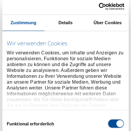
Zustimmung
Details
Über Cookies
Preis auf Anfrage
Wir verwenden Cookies
ONLINE KAUFEN
Wir verwenden Cookies, um Inhalte und Anzeigen zu
personalisieren, Funktionen für soziale Medien
HÄNDLER FINDEN
anbieten zu können und die Zugriffe auf unsere
Website zu analysieren. Außerdem geben wir
Informationen zu Ihrer Verwendung unserer Website
an unsere Partner für soziale Medien, Werbung und
Produktlinie
EAN
4060833017947
Analysen weiter. Unsere Partner führen diese
Informationen möglicherweise mit weiteren Daten
Produktbeschreibung
zusammen, die Sie ihnen bereitgestellt haben oder
die sie im Rahmen Ihrer Nutzung der Dienste
Abmessungen und Gewichte
gesammelt haben. Unsere vollständige
Datenschutzerklärung finden Sie
hier
Einwilligungsauswahl
Funktional erforderlich
Lieferumfang