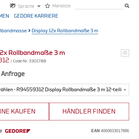
Merkliste
Sprache
MEN
GEDORE KARRIERE
llbandmasse
Display 12x Rollbandmaße 3 m
12x Rollbandmaße 3 m
312
/ Code-Nr. 3301788
f Anfrage
INE KAUFEN
HÄNDLER FINDEN
e
EAN
4060833017886