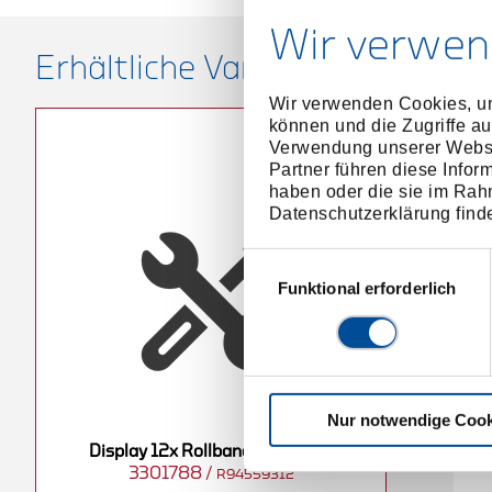
Wir verwen
Erhältliche Varianten
Wir verwenden Cookies, um
können und die Zugriffe au
Verwendung unserer Websit
Partner führen diese Infor
haben oder die sie im Rah
Datenschutzerklärung find
Einwilligungsauswahl
Funktional erforderlich
Nur notwendige Cook
D
Display 12x Rollbandmaße 3 m
3301788
/
R94559312