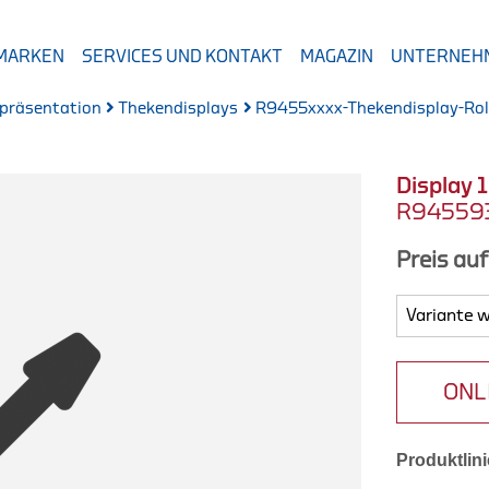
 MARKEN
SERVICES UND KONTAKT
MAGAZIN
UNTERNEH
präsentation
Thekendisplays
R9455xxxx-Thekendisplay-Ro
Display 
R94559
Preis au
ONL
Produktlini