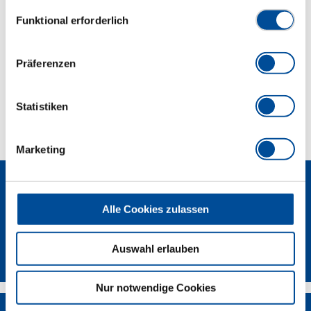
Datenschutzerklärung finden Sie
hier
Einwilligungsauswahl
Funktional erforderlich
Abmessungen und Gewichte
Präferenzen
Lieferumfang
Statistiken
Technische Eigenschaften
Marketing
Alle Cookies zulassen
Newsletter
Auswahl erlauben
Nur notwendige Cookies