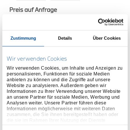
Preis auf Anfrage
ONLINE KAUFEN
Zustimmung
Details
Über Cookies
HÄNDLER FINDEN
Wir verwenden Cookies
Produktlinie
EAN
4046459184294
Wir verwenden Cookies, um Inhalte und Anzeigen zu
personalisieren, Funktionen für soziale Medien
Produktbeschreibung
anbieten zu können und die Zugriffe auf unsere
Website zu analysieren. Außerdem geben wir
Extrem robuste Aufsatz-Arbeitsplatte aus
Informationen zu Ihrer Verwendung unserer Website
schlagzähem und ölresistenten ABS-Hartkunststoff.
an unsere Partner für soziale Medien, Werbung und
Analysen weiter. Unsere Partner führen diese
Zum einfachen Aufsetzen auf die bereits
Informationen möglicherweise mit weiteren Daten
vorhandene Holzarbeitsplatte.
zusammen, die Sie ihnen bereitgestellt haben oder
2x Dosenablagen und 8x Ablagefächer für die
die sie im Rahmen Ihrer Nutzung der Dienste
geordnete Aufbewahrung diverser Kleinteile.
gesammelt haben. Unsere vollständige