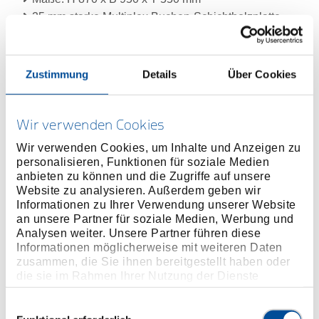
25 mm starke Multiplex Buchen-Schichtholzplatte,
Oberfläche durch Leinölfirnis zusätzlich geschützt
Große, frei zugängliche Ablagen für sperrige Teile
Sicherheit durch Fersenschutz für Personen
Zustimmung
Details
Über Cookies
Schubladen:
Zentralverriegelung mit Zylinderschloss
Wir verwenden Cookies
6 breite Schubladen (B 480 x T 400 mm) mit
Vollauszug, herausnehmbar
Wir verwenden Cookies, um Inhalte und Anzeigen zu
Sicherheitsverriegelung je Schublade,
personalisieren, Funktionen für soziale Medien
anbieten zu können und die Zugriffe auf unsere
Einhandbedienung
Website zu analysieren. Außerdem geben wir
Kugelgelagerte Führungsschienen
Informationen zu Ihrer Verwendung unserer Website
Individuell bestückbar durch Längs- und Querteiler
an unsere Partner für soziale Medien, Werbung und
(auch einzeln lieferbar)
Analysen weiter. Unsere Partner führen diese
Informationen möglicherweise mit weiteren Daten
Tragfähigkeit pro Schublade 40 kg, untere
zusammen, die Sie ihnen bereitgestellt haben oder
Schwerlastschublade 60 kg
die sie im Rahmen Ihrer Nutzung der Dienste
GEDORE Hochleistungs-Fahrwerk:
gesammelt haben. Unsere vollständige
Gesamttragkraft 1000 kg, im mobilen Betrieb 750 kg
Datenschutzerklärung finden Sie
hier
Einwilligungsauswahl