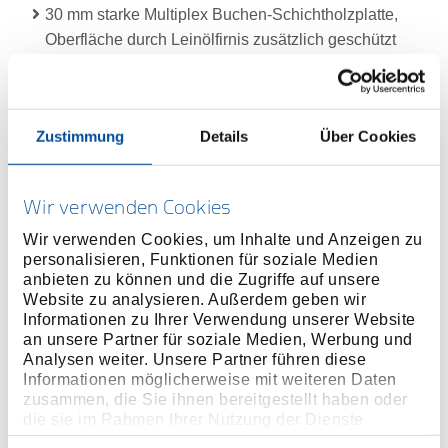
30 mm starke Multiplex Buchen-Schichtholzplatte,
Oberfläche durch Leinölfirnis zusätzlich geschützt
Großer Stauraum mit Fachboden und Tür
Sicherheit durch Fersenschutz für Personen
Schubladen:
Zustimmung
Details
Über Cookies
Zentralverriegelung mit Zylinderschloss
1 XL-Schublade (B 1055 x T 400 mm), 6 breite
Schubladen (B 640 x T 400 mm) mit Vollauszug,
Wir verwenden Cookies
herausnehmbar
Sicherheitsverriegelung je Schublade,
Wir verwenden Cookies, um Inhalte und Anzeigen zu
personalisieren, Funktionen für soziale Medien
Einhandbedienung
anbieten zu können und die Zugriffe auf unsere
Kugelgelagerte Führungsschienen
Website zu analysieren. Außerdem geben wir
Individuell bestückbar durch Längs- und Querteiler
Informationen zu Ihrer Verwendung unserer Website
(auch einzeln lieferbar)
an unsere Partner für soziale Medien, Werbung und
Analysen weiter. Unsere Partner führen diese
Tragfähigkeit pro Schublade 40 kg, untere
Informationen möglicherweise mit weiteren Daten
Schwerlastschublade 60 kg
zusammen, die Sie ihnen bereitgestellt haben oder
GEDORE Hochleistungs-Fahrwerk:
die sie im Rahmen Ihrer Nutzung der Dienste
Gesamttragkraft 1000 kg, im mobilen Betrieb 750 kg
gesammelt haben. Unsere vollständige