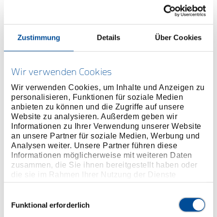
Preis auf Anfrage
Zustimmung
Details
Über Cookies
ONLINE KAUFEN
Wir verwenden Cookies
Wir verwenden Cookies, um Inhalte und Anzeigen zu
HÄNDLER FINDEN
personalisieren, Funktionen für soziale Medien
anbieten zu können und die Zugriffe auf unsere
Website zu analysieren. Außerdem geben wir
Produktlinie
EAN
4010886939444
Informationen zu Ihrer Verwendung unserer Website
an unsere Partner für soziale Medien, Werbung und
Produktbeschreibung
Analysen weiter. Unsere Partner führen diese
Informationen möglicherweise mit weiteren Daten
Universell mit Steckschlüsseleinsätzen und Bits
zusammen, die Sie ihnen bereitgestellt haben oder
die sie im Rahmen Ihrer Nutzung der Dienste
Abmessungen und Gewichte
gesammelt haben. Unsere vollständige
Datenschutzerklärung finden Sie
hier
Einwilligungsauswahl
Funktional erforderlich
Lieferumfang