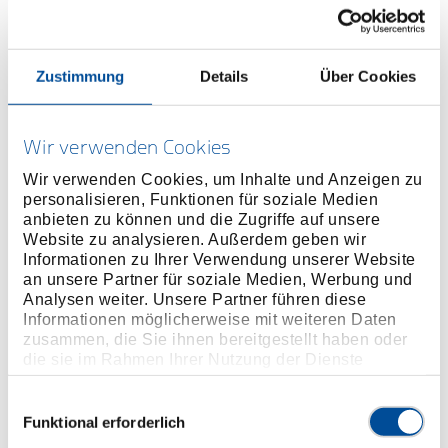
Preis auf Anfrage
Zustimmung
Details
Über Cookies
ONLINE KAUFEN
Wir verwenden Cookies
Wir verwenden Cookies, um Inhalte und Anzeigen zu
HÄNDLER FINDEN
personalisieren, Funktionen für soziale Medien
anbieten zu können und die Zugriffe auf unsere
Website zu analysieren. Außerdem geben wir
Produktlinie
EAN
4046459199700
Informationen zu Ihrer Verwendung unserer Website
an unsere Partner für soziale Medien, Werbung und
Produktbeschreibung
Analysen weiter. Unsere Partner führen diese
Informationen möglicherweise mit weiteren Daten
Im Lieferumfang von KL-4600-200 enthalten.
zusammen, die Sie ihnen bereitgestellt haben oder
die sie im Rahmen Ihrer Nutzung der Dienste
Abmessungen und Gewichte
gesammelt haben. Unsere vollständige
Datenschutzerklärung finden Sie
hier
Einwilligungsauswahl
Funktional erforderlich
Lieferumfang