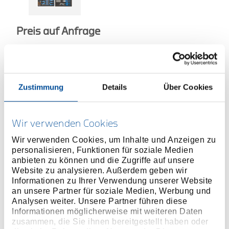
Preis auf Anfrage
ONLINE KAUFEN
Zustimmung
Details
Über Cookies
HÄNDLER FINDEN
Wir verwenden Cookies
Produktlinie
EAN
4010886946916
Wir verwenden Cookies, um Inhalte und Anzeigen zu
personalisieren, Funktionen für soziale Medien
Produktbeschreibung
anbieten zu können und die Zugriffe auf unsere
Website zu analysieren. Außerdem geben wir
Werkzeuge in metrischen Abmessungen
Informationen zu Ihrer Verwendung unserer Website
Mit GEDORE Check-Tool-System:
an unsere Partner für soziale Medien, Werbung und
Vollständigkeitsprüfung durch 2-farbige
Analysen weiter. Unsere Partner führen diese
Schaumstoffeinlagen
Informationen möglicherweise mit weiteren Daten
zusammen, die Sie ihnen bereitgestellt haben oder
Jedes Werkzeug liegt verrutschsicher in eigener