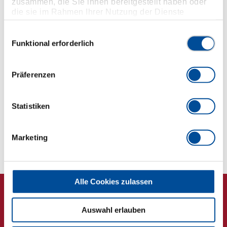
zusammen, die Sie ihnen bereitgestellt haben oder
Erhöhter Stauraum durch Werkzeugtafeln inkl.
die sie im Rahmen Ihrer Nutzung der Dienste
gesammelt haben. Unsere vollständige
Einsteckbeutel für eine verbesserte Übersichtlichkeit
Datenschutzerklärung finden Sie
hier
Einwilligungsauswahl
Verstärkte Befestigungsösen für jede Art von
Funktional erforderlich
Vorhängeschlössern
Präferenzen
Abmessungen und Gewichte
Lieferumfang
Statistiken
Technische Eigenschaften
Marketing
Alle Cookies zulassen
Auswahl erlauben