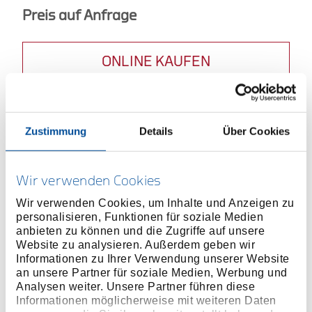
Preis auf Anfrage
ONLINE KAUFEN
HÄNDLER FINDEN
Zustimmung
Details
Über Cookies
Produktlinie
EAN
4060833016438
Wir verwenden Cookies
Produktbeschreibung
Wir verwenden Cookies, um Inhalte und Anzeigen zu
Praktische Auswahl von Werkzeugen für zahlreiche
personalisieren, Funktionen für soziale Medien
Installationen an verschiedenen (Elektro-) Anlagen
anbieten zu können und die Zugriffe auf unsere
Sehr robuster Koffer, druck-, staub- und wasserdicht,
Website zu analysieren. Außerdem geben wir
auch geeignet für Flugreisen
Informationen zu Ihrer Verwendung unserer Website
an unsere Partner für soziale Medien, Werbung und
Die 2 eingebauten Gasdruckfedern halten den
Analysen weiter. Unsere Partner führen diese
Koffer im geöffneten Zustand und schützen vor
Informationen möglicherweise mit weiteren Daten
plötzlichem Zuklappen