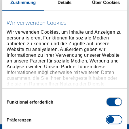
Zustimmung
Details
Über Cookies
Wir verwenden Cookies
Wir verwenden Cookies, um Inhalte und Anzeigen zu
personalisieren, Funktionen für soziale Medien
anbieten zu können und die Zugriffe auf unsere
Website zu analysieren. Außerdem geben wir
Informationen zu Ihrer Verwendung unserer Website
an unsere Partner für soziale Medien, Werbung und
Analysen weiter. Unsere Partner führen diese
Bolzenschneider 200 mm tauchisoliert
Informationen möglicherweise mit weiteren Daten
2541289
/
8340-200 TL
zusammen, die Sie ihnen bereitgestellt haben oder
die sie im Rahmen Ihrer Nutzung der Dienste
Preis auf Anfrage
gesammelt haben. Unsere vollständige
Datenschutzerklärung finden Sie
hier
Einwilligungsauswahl
Funktional erforderlich
1 von 1
Präferenzen