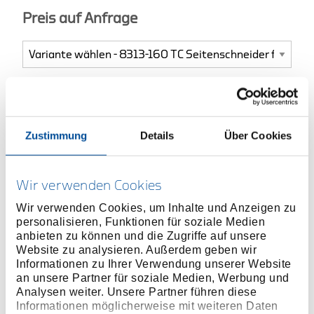
Preis auf Anfrage
ONLINE KAUFEN
Zustimmung
Details
Über Cookies
HÄNDLER FINDEN
Wir verwenden Cookies
Produktlinie
EAN
4010886976135
Wir verwenden Cookies, um Inhalte und Anzeigen zu
personalisieren, Funktionen für soziale Medien
Produktbeschreibung
anbieten zu können und die Zugriffe auf unsere
Ohne Fase zum glatten Abschneiden von
Website zu analysieren. Außerdem geben wir
Informationen zu Ihrer Verwendung unserer Website
Kunststoffteilen oder ähnlichen weichen Werkstoffen
an unsere Partner für soziale Medien, Werbung und
Schwarz, Schneidflächen plangeschliffen,
Analysen weiter. Unsere Partner führen diese
selbstöffnend durch Druckfeder
Informationen möglicherweise mit weiteren Daten