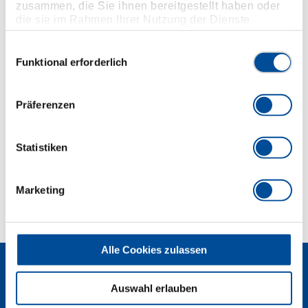
nur für Kunststoff
zusammen, die Sie ihnen bereitgestellt haben oder
die sie im Rahmen Ihrer Nutzung der Dienste
Ausführung TL = schwarz, mit blau getauchten
gesammelt haben. Unsere vollständige
Antirutsch-Griffen
Datenschutzerklärung finden Sie
hier
Einwilligungsauswahl
Ausführung TC = verchromt, mit blau getauchten
Funktional erforderlich
Griffhüllen
Präferenzen
Abmessungen und Gewichte
Statistiken
Lieferumfang
Technische Eigenschaften
Marketing
Alle Cookies zulassen
Auswahl erlauben