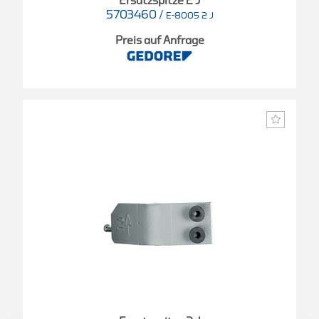
Ersatzspitze 2 J
5703460
/
E-8005 2 J
Preis auf Anfrage