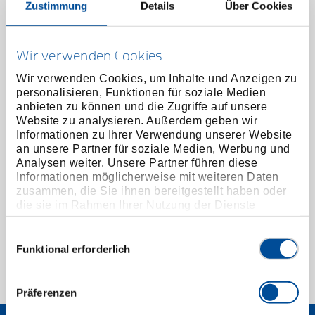
Zustimmung
Details
Über Cookies
Wir verwenden Cookies
Wir verwenden Cookies, um Inhalte und Anzeigen zu
personalisieren, Funktionen für soziale Medien
anbieten zu können und die Zugriffe auf unsere
Website zu analysieren. Außerdem geben wir
Informationen zu Ihrer Verwendung unserer Website
an unsere Partner für soziale Medien, Werbung und
Analysen weiter. Unsere Partner führen diese
Einsatzspitze Ø 9mm für V-Grip 8007
Informationen möglicherweise mit weiteren Daten
3084795
/
E-8007V-9
zusammen, die Sie ihnen bereitgestellt haben oder
die sie im Rahmen Ihrer Nutzung der Dienste
Preis auf Anfrage
gesammelt haben. Unsere vollständige
Datenschutzerklärung finden Sie
hier
Einwilligungsauswahl
Funktional erforderlich
1 von 1
Präferenzen