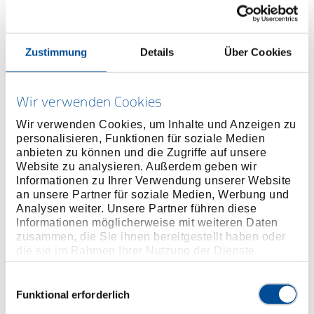
Zustimmung
Details
Über Cookies
ONLINE KAUFEN
Wir verwenden Cookies
HÄNDLER FINDEN
Wir verwenden Cookies, um Inhalte und Anzeigen zu
personalisieren, Funktionen für soziale Medien
anbieten zu können und die Zugriffe auf unsere
Produktlinie
EAN
4010886677001
Website zu analysieren. Außerdem geben wir
Informationen zu Ihrer Verwendung unserer Website
Produktbeschreibung
an unsere Partner für soziale Medien, Werbung und
Mit PVC-Griff
Analysen weiter. Unsere Partner führen diese
Ausführung nach DIN 7261 Form F
Informationen möglicherweise mit weiteren Daten
zusammen, die Sie ihnen bereitgestellt haben oder
die sie im Rahmen Ihrer Nutzung der Dienste
Abmessungen und Gewichte
gesammelt haben. Unsere vollständige
Datenschutzerklärung finden Sie
hier
Einwilligungsauswahl
Funktional erforderlich
Lieferumfang