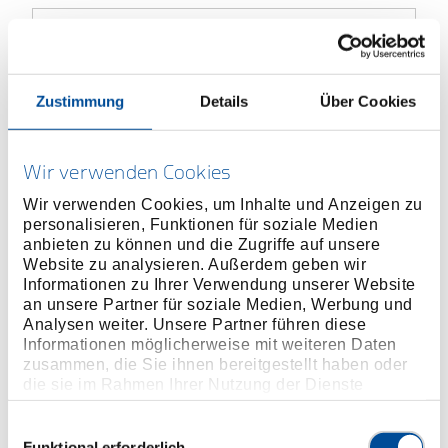
ONLINE KAUFEN
Zustimmung
Details
Über Cookies
HÄNDLER FINDEN
Wir verwenden Cookies
Wir verwenden Cookies, um Inhalte und Anzeigen zu
personalisieren, Funktionen für soziale Medien
Produktlinie
EAN
4010886650028
anbieten zu können und die Zugriffe auf unsere
Website zu analysieren. Außerdem geben wir
Produktbeschreibung
Informationen zu Ihrer Verwendung unserer Website
Mit verstellbarem Stahlrohrbügel
an unsere Partner für soziale Medien, Werbung und
Analysen weiter. Unsere Partner führen diese
Für 10" und 12" Metallsägeblätter, komplett mit No.
Informationen möglicherweise mit weiteren Daten
403 A-405 A
zusammen, die Sie ihnen bereitgestellt haben oder
Sägeblatt einseitig (No. 403 A-405 A) und zweiseitig
die sie im Rahmen Ihrer Nutzung der Dienste
(No. 403 B-405 B)
gesammelt haben. Unsere vollständige
Datenschutzerklärung finden Sie
hier
Einwilligungsauswahl
Griff lackiert
Funktional erforderlich