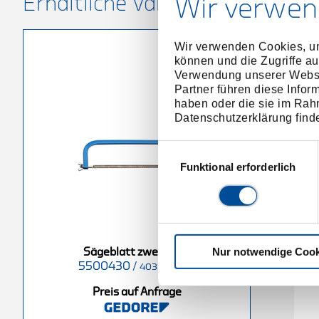
Erhältliche Varianten
Wir verwen
Wir verwenden Cookies, um
können und die Zugriffe au
Verwendung unserer Websit
Partner führen diese Infor
haben oder die sie im Rah
Datenschutzerklärung find
Einwilligungsauswahl
Funktional erforderlich
Nur notwendige Cook
Sägeblatt zweiseitig
5500430
/
403 B-405 B
Preis auf Anfrage