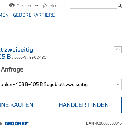
Merkliste
Sprache
MEN
GEDORE KARRIERE
t zweiseitig
05 B
/ Code-Nr. 5500430
f Anfrage
INE KAUFEN
HÄNDLER FINDEN
e
EAN
4010886550045