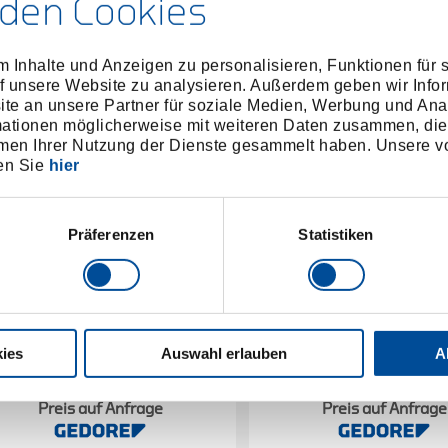
den Cookies
 Inhalte und Anzeigen zu personalisieren, Funktionen für 
f unsere Website zu analysieren. Außerdem geben wir Infor
e an unsere Partner für soziale Medien, Werbung und Ana
mationen möglicherweise mit weiteren Daten zusammen, die 
men Ihrer Nutzung der Dienste gesammelt haben. Unsere vo
en Sie
hier
Präferenzen
Statistiken
Sägeblatt einseitig
Metallbügelsäge
ies
Auswahl erlauben
A
5500350
/
6500210
/
403 A-405 A
403
Preis auf Anfrage
Preis auf Anfrage