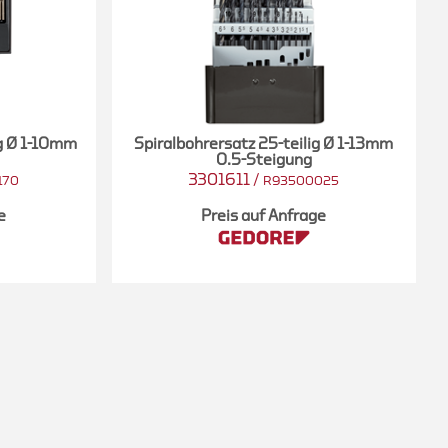
ig Ø 1-10mm
Spiralbohrersatz 25-teilig Ø 1-13mm
0.5-Steigung
3301611
/
170
R93500025
e
Preis auf Anfrage