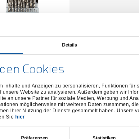
Details
ohrersatz 25-teilig Ø 1-13mm
0.5-Steigung
3301613
/
R93510025
den Cookies
Preis auf Anfrage
 Inhalte und Anzeigen zu personalisieren, Funktionen für 
f unsere Website zu analysieren. Außerdem geben wir Infor
e an unsere Partner für soziale Medien, Werbung und Ana
mationen möglicherweise mit weiteren Daten zusammen, die 
men Ihrer Nutzung der Dienste gesammelt haben. Unsere vo
en Sie
hier
Präferenzen
Statistiken