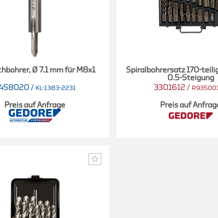
chbohrer, Ø 7.1 mm für M8x1
Spiralbohrersatz 170-teil
0.5-Steigung
458020
/
3301612
/
KL-1383-2231
R93500
Preis auf Anfrage
Preis auf Anfrag