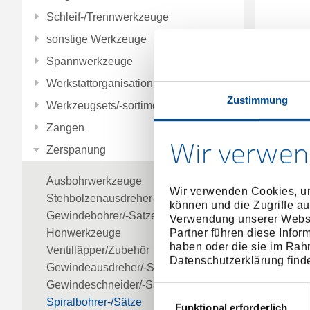
Schleif-/Trennwerkzeuge
sonstige Werkzeuge
Spannwerkzeuge
Werkstattorganisation
Zustimmung
Werkzeugsets/-sortimente
Spiralb
Zangen
Wir verwen
Zerspanung
Ausbohrwerkzeuge
Wir verwenden Cookies, um
Stehbolzenausdreher-/Sätze
können und die Zugriffe au
Gewindebohrer/-Sätze
Verwendung unserer Websit
Partner führen diese Infor
Honwerkzeuge
haben oder die sie im Rah
Ventilläpper/Zubehör
Datenschutzerklärung find
Gewindeausdreher/-Sätze
Gewindeschneider/-Sätze
Einwilligungsauswahl
Spiralbohrer-/Sätze
Funktional erforderlich