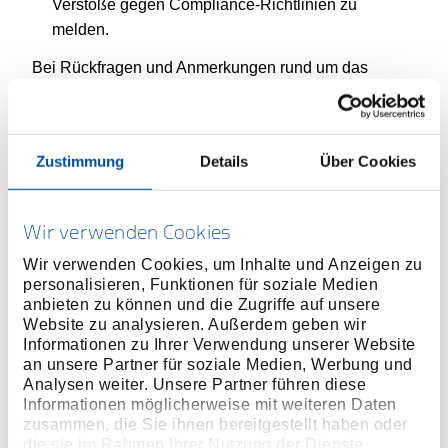
Verstöße gegen Compliance-Richtlinien zu
melden.
Bei Rückfragen und Anmerkungen rund um das
Thema Compliance freut sich das GEDORE Team auf
Ihre Kontaktaufnahme unter
compliance@gedore.com
.
Zustimmung
Details
Über Cookies
Kontaktieren Sie das GEDORE Compliance Team per
E-mail!
Wir verwenden Cookies
Wir verwenden Cookies, um Inhalte und Anzeigen zu
personalisieren, Funktionen für soziale Medien
MELDESYSTEM
anbieten zu können und die Zugriffe auf unsere
Website zu analysieren. Außerdem geben wir
Über unser Hinweisgebersystem für Compliance-Verstöße
Informationen zu Ihrer Verwendung unserer Website
können Mitarbeiter*innen und Personen außerhalb des
Unternehmens vermeintliche Verstöße gegenüber unseren
an unsere Partner für soziale Medien, Werbung und
Compliance-Richtlinien oder unseres Code of Conduct
Analysen weiter. Unsere Partner führen diese
melden (anonym möglich). Alle Beschwerden werden absolut
Informationen möglicherweise mit weiteren Daten
vertraulich behandelt und unterliegen dem Datenschutz. Wir
zusammen, die Sie ihnen bereitgestellt haben oder
gewährleisten allen Hinweisgebern Schutz vor betrieblicher
die sie im Rahmen Ihrer Nutzung der Dienste