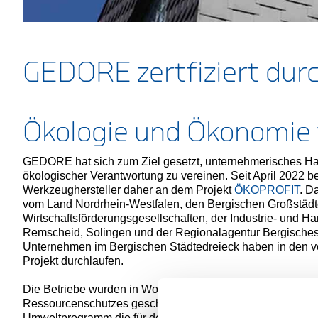
GEDORE zertfiziert du
Ökologie und Ökonomie 
GEDORE hat sich zum Ziel gesetzt, unternehmerisches Han
ökologischer Verantwortung zu vereinen. Seit April 2022 be
Werkzeughersteller daher an dem Projekt
ÖKOPROFIT
. D
vom Land Nordrhein-Westfalen, den Bergischen Großstädt
Wirtschaftsförderungsgesellschaften, der Industrie- und 
Remscheid, Solingen und der Regionalagentur Bergisches 
Unternehmen im Bergischen Städtedreieck haben in den 
Projekt durchlaufen.
Die Betriebe wurden in Workshops zu verschiedensten T
Ressourcenschutzes geschult. Am Ende des Projektes wu
Umweltprogramm die für den Betrieb passenden Maßnahme