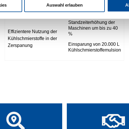
Energiemanagements
bezifferbar
ies
Auswahl erlauben
A
nach DIN ISO 50001
Standzeiterhöhung der
Maschinen um bis zu 40
Effizientere Nutzung der
%
Kühlschmierstoffe in der
Einsparung von 20.000 L
Zerspanung
Kühlschmierstoffemulsion