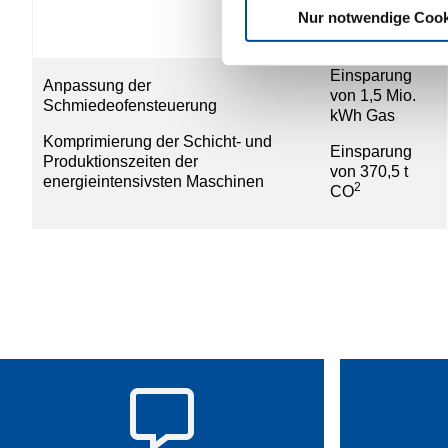
von 49,44 t
Nur notwendige Cook
2
CO
Einsparung
Anpassung der
von 1,5 Mio.
Schmiedeofensteuerung
kWh Gas
Komprimierung der Schicht- und
Einsparung
Produktionszeiten der
von 370,5 t
energieintensivsten Maschinen
2
CO