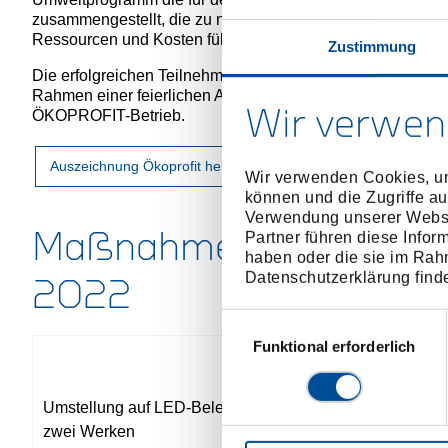
zusammengestellt, die zu nachweisbaren Verbesserungen
Ressourcen und Kosten führen.
Zustimmung
Die erfolgreichen Teilnehmer erhielten nach einer Abschlus
Rahmen einer feierlichen Abschlussveranstaltung im Okto
Wir verwen
ÖKOPROFIT-Betrieb.
Auszeichnung Ökoprofit herunterladen
Wir verwenden Cookies, um
können und die Zugriffe au
Verwendung unserer Websit
Maßnahmen 2016 -
Partner führen diese Infor
haben oder die sie im Rah
Datenschutzerklärung find
2022
Einwilligungsauswahl
Funktional erforderlich
Einsparung
von 103.000
kWh Strom
Umstellung auf LED-Beleuchtung in
Einsparung
zwei Werken