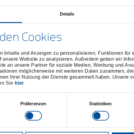
 und Einsparungen an
Details
sprüfung und Zertifizierung im
ber 2023 die Auszeichnung als
den Cookies
 Inhalte und Anzeigen zu personalisieren, Funktionen für 
f unsere Website zu analysieren. Außerdem geben wir Infor
e an unsere Partner für soziale Medien, Werbung und Ana
Maßnahmen 2023
mationen möglicherweise mit weiteren Daten zusammen, die 
men Ihrer Nutzung der Dienste gesammelt haben. Unsere vo
en Sie
hier
Einsparung von bis zu
192.000 kWh Strom
Optimierung der
Präferenzen
Statistiken
Drucklufterzeugung durch
Einsparung von 92,16 t
moderne Kompressoren
2
CO
Einführung eines
Einsparung nicht