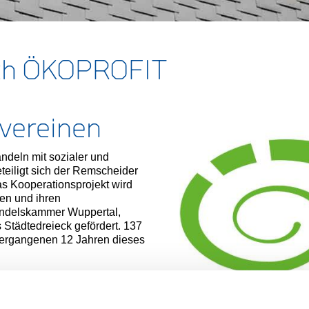
rch ÖKOPROFIT
vereinen
deln mit sozialer und
teiligt sich der Remscheider
as Kooperationsprojekt wird
en und ihren
Handelskammer Wuppertal,
Städtedreieck gefördert. 137
vergangenen 12 Jahren dieses
hemen des Umwelt- und
rden in einem
n ermittelt und