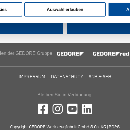
ies
Auswahl erlauben
A
ndlersuche
Lieferanten-P
inien der GEDORE Gruppe
IMPRESSUM
DATENSCHUTZ
AGB & AEB
Bleiben Sie in Verbindung:
Copyright GEDORE Werkzeugfabrik GmbH & Co. KG | 2026