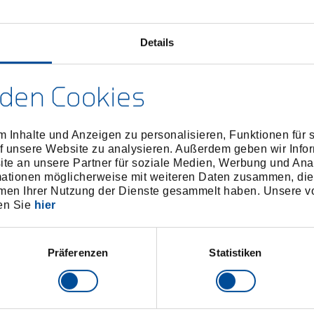
Details
den Cookies
beulamboss 72x55x63 mm
Ausbeulamboss Ø 58,5x
6456990
/
6457020
/
252
253
 Inhalte und Anzeigen zu personalisieren, Funktionen für 
f unsere Website zu analysieren. Außerdem geben wir Infor
Preis auf Anfrage
Preis auf Anfrage
e an unsere Partner für soziale Medien, Werbung und Ana
mationen möglicherweise mit weiteren Daten zusammen, die 
men Ihrer Nutzung der Dienste gesammelt haben. Unsere vo
en Sie
hier
Präferenzen
Statistiken