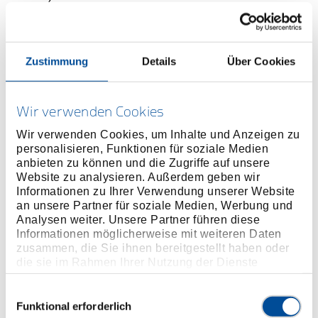
Bei technischen Problemen kontaktieren Sie bitte:
webmaster@gedore.com
Zustimmung
Details
Über Cookies
Urheberrecht und Bildnachweise
Wir verwenden Cookies
Wir verwenden Cookies, um Inhalte und Anzeigen zu
personalisieren, Funktionen für soziale Medien
Die Inhalte von www.gedore.com sind - soweit nicht
anbieten zu können und die Zugriffe auf unsere
abweichend angegeben - urheberrechtlich geschützt.
Website zu analysieren. Außerdem geben wir
Verwendete Fotografien sind ggf. mit Bildnachweisen
Informationen zu Ihrer Verwendung unserer Website
gekennzeichnet oder unten aufgeführt, soweit sie
an unsere Partner für soziale Medien, Werbung und
nicht selbst angefertigt wurden. Die Verwendung von
Analysen weiter. Unsere Partner führen diese
Fotografien auf Drittseiten ist nur im Rahmen der
Informationen möglicherweise mit weiteren Daten
jeweiligen Lizenz der Urheber möglich.
zusammen, die Sie ihnen bereitgestellt haben oder
die sie im Rahmen Ihrer Nutzung der Dienste
Bildcredits GEDORE und GEDORE red:
gesammelt haben. Unsere vollständige
Produktfotografien und 360°Ansichten: ©
tangolima
Datenschutzerklärung finden Sie
hier
Einwilligungsauswahl
GmbH
,
©foto3003 Thomas Philippi
Funktional erforderlich
Moodfotografien: ©
Markus Braumann