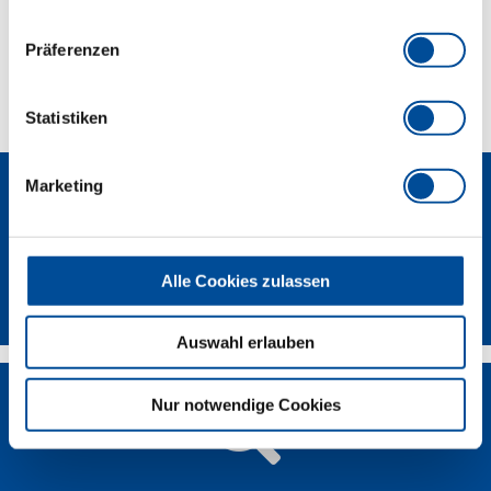
Icon made by
Dave Gandy
from
www.flaticon.com
Präferenzen
Icon made by
srip
from
www.flaticon.com
Icon made by
Good Ware
from
www.flaticon.com
Statistiken
Marketing
Alle Cookies zulassen
Kontakt
Auswahl erlauben
Nur notwendige Cookies